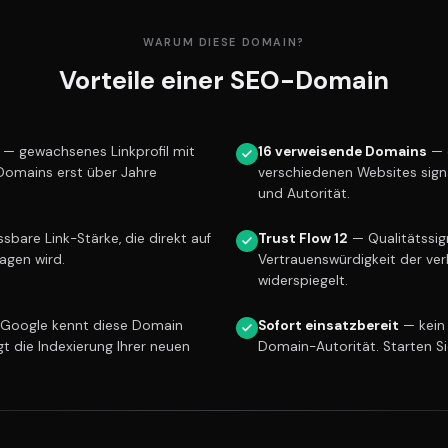
WARUM DIESE DOMAIN?
Vorteile einer SEO-Domain
— gewachsenes Linkprofil mit
16 verweisende Domains
— 
 Domains erst über Jahre
verschiedenen Websites sign
und Autorität.
bare Link-Stärke, die direkt auf
Trust Flow 12
— Qualitätssign
ragen wird.
Vertrauenswürdigkeit der ver
widerspiegelt.
Google kennt diese Domain
Sofort einsatzbereit
— kein
gt die Indexierung Ihrer neuen
Domain-Autorität. Starten S